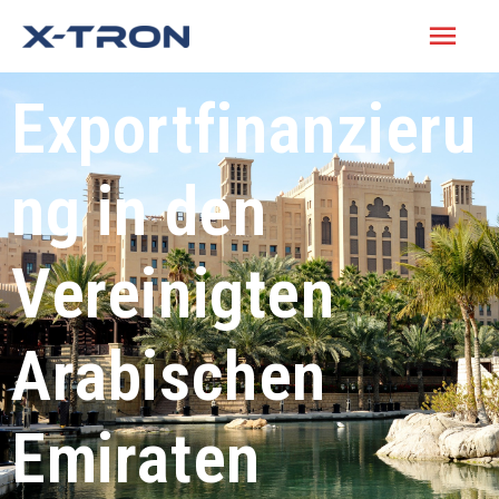
Exportfinanzieru
ng in den
Vereinigten
Arabischen
Emiraten